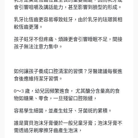
會引響咀嚼及講話能力，甚至影響到臉型的形成。
乳牙比恆齒更容易導致蛀牙，由於乳牙的珐瑯質相
較恆齒更薄。
孩子蛀牙不但疼痛、煩躁更會引響睡眠不足，間接
孩子無法注意力集中。
如何讓孩子養成口腔清潔的習慣？牙醫建議每餐進
食後應維持潔牙習慣。
0～3 歲，幼兒因頻繁進食， 尤其醣分含量高的食
物如糖果、零食，一旦殘留口腔隙縫，
容易孳生細菌，並產生蛀牙、牙菌斑的累積。
誰是寶貝泡沫牙膏優於一般兒童牙膏；泡沫牙膏不
需透過牙刷摩擦牙齒產生泡沫，