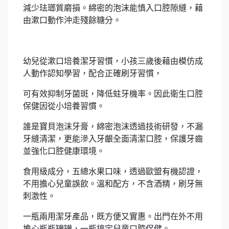
減少珐瑯質磨損。綿密的泡沫能慎入口腔隙縫，藉
由漱口動作沖走殘餘糖分。
幼兒從漱口培養潔牙習慣，小孩三歲後藉由模仿成
人動作認知學習，配合正確刷牙習慣，
可有效抑制牙菌斑，降低蛀牙機率。因此衛生口腔
保健因從小培養習慣。
誰是寶貝泡沫牙膏，綿密泡沫透過技術研發，不漏
牙縫清潔，更能滲入牙齦全面清潔口腔，保護牙齒
並強化口腔健康環境。
食用級成分，五總水果口味，透過歐盟有機認證，
不用擔心兒童誤飲。溫和配方，不含酒精，刷牙無
刺激性。
一瓶兩用潔牙產品，既方便又實惠。出門在外不用
擔心瓶瓶罐罐，一瓶搞定兒童口腔保健。