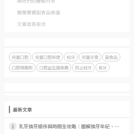
媽咪們的體驗分享
簡單寶寶副食品食譜
文章首頁串流
兒童口腔
兒童口腔保健
蛀牙
兒童牙膏
副食品
口腔噴霧劑
口腔益生菌推薦
防止蛀牙
長牙
最新文章
1
乳牙換牙順序與時間全攻略｜圖解換牙年紀、⋯