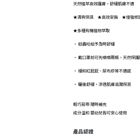
天然植萃高效護膚，舒緩肌膚不適
★清爽保濕 ★高效安撫 ★增強修
★多種有機植物萃取
‧ 蚊蟲咬給予及時舒緩
‧ 戴口罩前可先噴噴兩頰，天然保護
‧ 緩和紅屁屁、尿布疹等不適感
‧ 曬後舒緩，滲透肌膚滋潤保濕
輕巧易帶 隨時補充
成分溫和 嬰幼兒皆可安心使用
產品認證