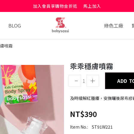
加入會員享購物金折抵
馬上加入
BLOG
綠色工廠
膚噴霧
乖乖穩膚噴霧
ADD T
及時緩解紅腫癢，安撫曬後尿布疹
NT$390
Item No.:
ST91W221