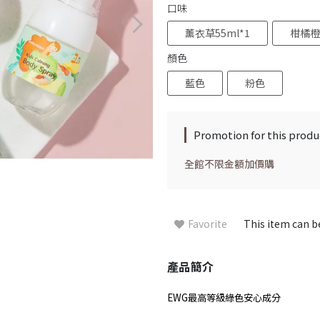
口味
薰衣草55ml*1
柑橘橙花
顏色
藍色
粉色
Promotion for this produ
全館不限金額加價購
Favorite
This item can 
產品簡介
EWG
最高等級綠色安心成分