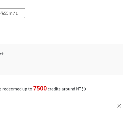
55ml*1
ct
7500
be redeemed up to
credits around
NT$0