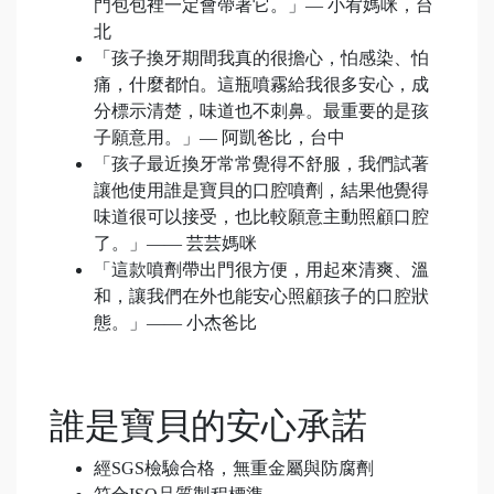
門包包裡一定會帶著它。」— 小宥媽咪，台
北
「孩子換牙期間我真的很擔心，怕感染、怕
痛，什麼都怕。這瓶噴霧給我很多安心，成
分標示清楚，味道也不刺鼻。最重要的是孩
子願意用。」— 阿凱爸比，台中
「孩子最近換牙常常覺得不舒服，我們試著
讓他使用誰是寶貝的口腔噴劑，結果他覺得
味道很可以接受，也比較願意主動照顧口腔
了。」—— 芸芸媽咪
「這款噴劑帶出門很方便，用起來清爽、溫
和，讓我們在外也能安心照顧孩子的口腔狀
態。」—— 小杰爸比
誰是寶貝的安心承諾
經SGS檢驗合格，無重金屬與防腐劑