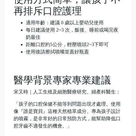
再排斥口腔護理
適用年齡：建議 0 歲以上嬰幼兒使用
每日建議使用 2~3 次，飯後、睡前或喝完夜
奶最佳
距離口腔約5公分，輕壓噴頭2~3下即可
使用後請擦拭噴嘴並蓋好瓶蓋
醫學背景專家專業建議
宋又時｜人工生殖及細胞醫療研究、婦產科醫生：
「孩子的口腔保健不能等到問題出現才處理。使用
像『誰是寶貝』這種天然植萃成分、專為孩子設計
的噴霧，是非常好的日常預防方式，能幫助降低口
腔牙齒不適發生的機會。」