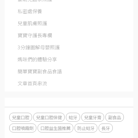
私密處保養
兒童肌膚照護
寶寶守護長專欄
3分鐘圖解母嬰照護
媽咪們的體驗分享
簡單寶寶副食品食譜
文章首頁串流
兒童口腔
兒童口腔保健
蛀牙
兒童牙膏
副食品
口腔噴霧劑
口腔益生菌推薦
防止蛀牙
長牙