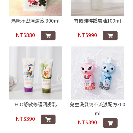
媽咪私密清潔液 300ml
有機純粹護膚油100ml
NT$880
NT$990
ECO舒敏修護潤膚乳
兒童洗髮精不流淚配方300
ml
NT$390
NT$390