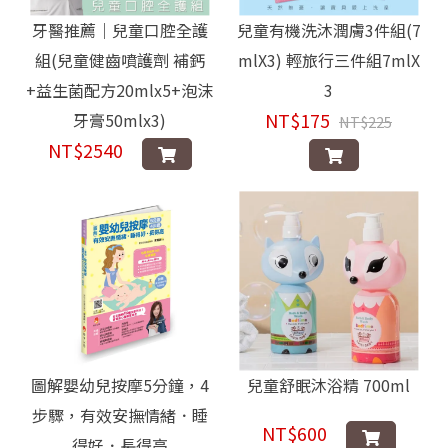
牙醫推薦｜兒童口腔全護
兒童有機洗沐潤膚3件組(7
組(兒童健齒噴護劑 補鈣
mlX3) 輕旅行三件組7mlX
+益生菌配方20mlx5+泡沫
3
NT$175
牙膏50mlx3)
NT$225
NT$2540
圖解嬰幼兒按摩5分鐘，4
兒童舒眠沐浴精 700ml
步驟，有效安撫情緒．睡
NT$600
得好．長得高