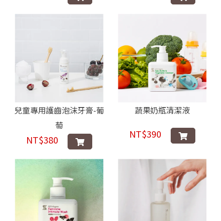
兒童專用護齒泡沫牙膏-葡
蔬果奶瓶清潔液
萄
NT$390
NT$380