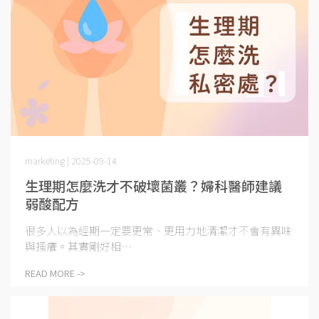
marketing | 2025-09-14
生理期怎麼洗才不破壞菌叢？婦科醫師建議
弱酸配方
很多人以為經期一定要更常、更用力地清潔才不會有異味
與搔癢。其實剛好相⋯
READ MORE ->