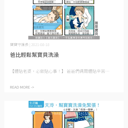
寶寶守護長 | 2021-08-18
爸比輕鬆幫寶貝洗澡
【體貼老婆，必做貼心事！】 爸爸們偶爾體貼辛苦⋯
READ MORE ->