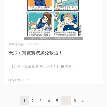
寶寶守護長 | 2021-08-15
天冷，幫寶寶洗澡免緊張！
【天冷，幫寶寶洗澡免緊張！】 ※洗澡 ⋯
READ MORE ->
1
2
3
4
5
…
8
»