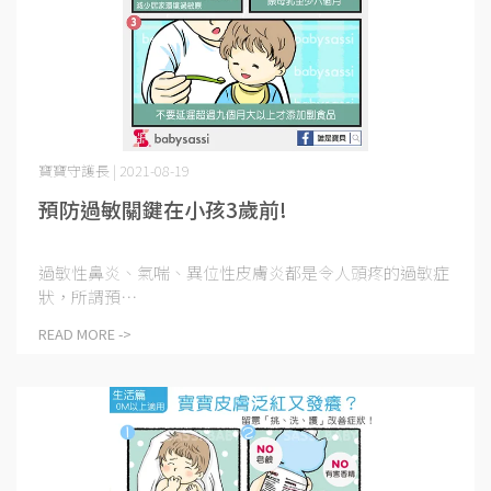
寶寶守護長 | 2021-08-19
預防過敏關鍵在小孩3歲前!
過敏性鼻炎、氣喘、異位性皮膚炎都是令人頭疼的過敏症
狀，所謂預⋯
READ MORE ->