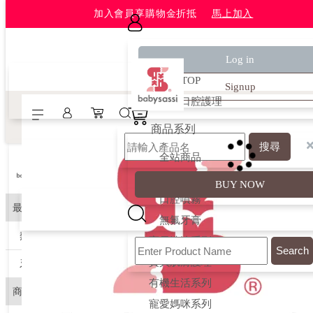
✕
加入會員享購物金折抵
馬上加入
最新優惠
Log in
熱銷TOP
Signup
牙醫推薦口腔護理
商品系列
搜尋
全站商品
寶貝口腔健康
BUY NOW
口腔噴霧
最新優惠
無氟牙膏
熱銷TOP
寶貝洗沐系列
Search
寶貝肌膚護理
牙醫推薦口腔護理
有機生活系列
商品系列
寵愛媽咪系列