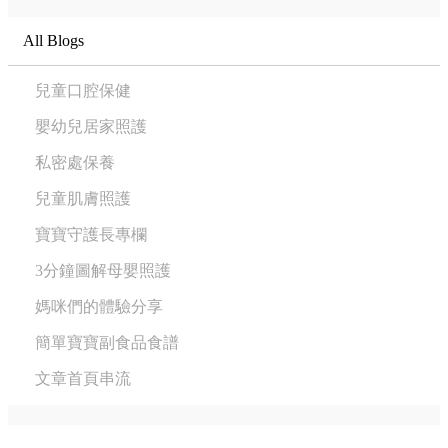
All Blogs
兒童口腔保健
嬰幼兒居家照護
私密處保養
兒童肌膚照護
寶寶守護長專欄
3分鐘圖解母嬰照護
媽咪們的體驗分享
簡單寶寶副食品食譜
文章首頁串流