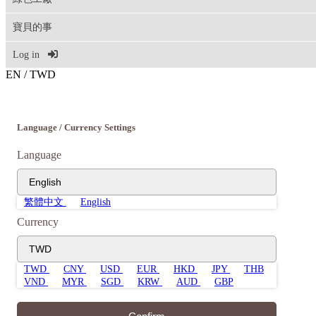
寶貝的事
Log in
EN
/
TWD
Language / Currency Settings
Language
English
繁體中文
English
Currency
TWD
TWD
CNY
USD
EUR
HKD
JPY
THB
VND
MYR
SGD
KRW
AUD
GBP