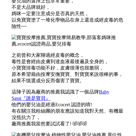
嬰兒油的選擇上也非常重要，
不是大品牌就好，
媽咪一定要注意成分是否真的天然，
以免寶寶塗了一堆化學物品在身上還造成經皮毒的危
險性~~
之前曾和大家聊過經皮毒的概念，
毒性是會經由皮膚到達血液最後遍及全身的，
小寶寶排毒功能不好，皮膚很薄也很脆弱，
原本希望藉由按摩安撫寶寶、對寶寶來說很棒的事，
結果不慎選成分反而傷害了寶寶。
這陣子因為廠商的推薦我認識了一個品牌
Baby
Sassi『誰是寶貝』
他們的嬰兒油是經過Ecocert 認證的唷!
有在關注我粉絲團的朋友應該知道我對天然、有機最
沒抵抗力了，
廠商推薦我當然要試試看了!
🤣
🤣
🤣