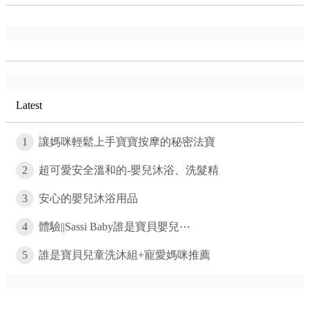
Latest
1
讓媽咪輕鬆上手寶寶按摩的秘密法寶
2
超可愛安全溫和的-嬰兒沐浴、洗髮精
3
安心的嬰兒沐浴用品
4
體驗||Sassi Baby誰是寶貝嬰兒⋯
5
誰是寶貝兒童洗沐組+寵愛媽咪推薦